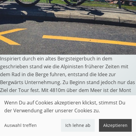
Inspiriert durch ein altes Bergsteigerbuch in dem
geschrieben stand wie die Alpinisten früherer Zeiten mit
dem Rad in die Berge fuhren, entstand die Idee zur
Bergwärts Unternehmung. Zu Beginn stand jedoch nur das
Ziel der Tour fest. Mit 4810m über dem Meer ist der Mont
Blanc, hoch über dem Bergdorf Chamonix, der höchste
Wenn Du auf Cookies akzeptieren klickst, stimmst Du
Berg Mitteleuropas und somit des gesamten Alpenraums.
der Verwendung aller unserer Cookies zu.
Dort sollte es mit Skiern hinauf gehen. Doch wo sollte ich
starten? Mein erster Gedanke galt dem Feldberg. Mein
Auswahl treffen
Ich lehne ab
Akzeptieren
Heimatberg, und der höchste Berg der Schwarzwaldes,